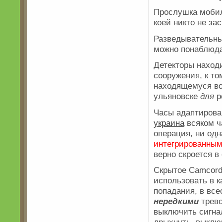
Прослушка мобил
коей никто не за
Разведывательны
можно понаблюдат
Детекторы наход
сооружения, к т
находящемуся во
ульяновске
для
р
Часы адаптирова
украина
всяком ч
операция, ни одн
интегрированны
верно скроется в
Скрытое Camcord
использовать в 
попадания, в вс
нередкими
трево
выключить сигн