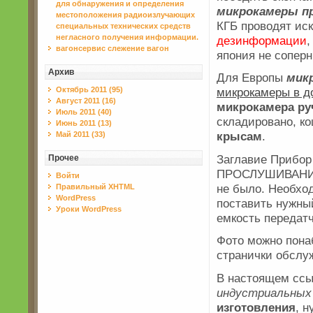
для обнаружения и определения
микрокамеры п
местоположения радиоизлучающих
КГБ проводят ис
специальных технических средств
негласного получения информации.
дезинформации
,
вагонсервис слежение вагон
япония не соперн
Архив
Для Европы
мик
Октябрь 2011 (95)
микрокамеры в д
Август 2011 (16)
микрокамера ру
Июль 2011 (40)
складировано, к
Июнь 2011 (13)
крысам
.
Май 2011 (33)
Заглавие Приб
Прочее
ПРОСЛУШИВАНИЯ
Войти
не было. Необхо
Правильный XHTML
WordPress
поставить нужн
Уроки WordPress
емкость передатч
Фото можно пона
странички обслу
В настоящем ссы
индустриальных
изготовления
, 