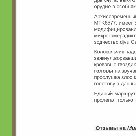
дрыхнуть, выклю
орудие в особняк
Архисовременный
MTK6577, имеет 5
модифицирование
микрокамерадик
зодчество.djvu С
Колокольчик над
звякнул,ворвавш
кровавые гвозди
головы
на звуча
прослушка злосча
голосовую данны
Единый маршрут 
пролегал только 
Отзывы на
Ми