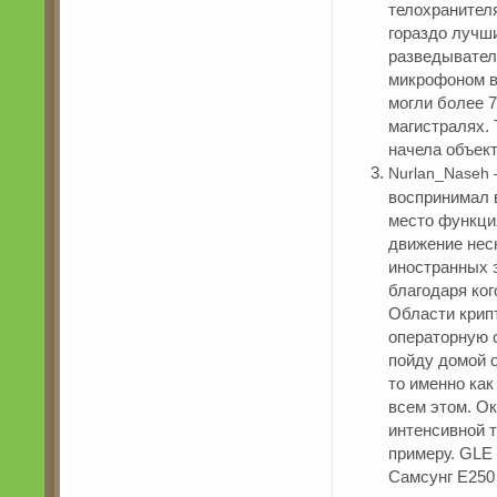
телохранител
гораздо лучши
разведывател
микрофоном в 
могли более 
магистралях. 
начела объек
Nurlan_Naseh 
воспринимал 
место функц
движение нес
иностранных э
благодаря ког
Области крипт
операторную 
пойду домой о
то именно ка
всем этом. О
интенсивной т
примеру. GLE 
Самсунг E250