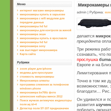
Меню
Микрокамеры 
интернет магазин микрокамеры
admin | Рубрика:
мик
микрокамеры купить в харькове
микрокамера с wifi модулем для
передачи данных
микрокамеры hd ful
микрокамеры для контроля за жиной
микрокамера экшн
делается
микро
микрокамеры купить в ярославле
прецедента
опла
микрокамеры hd ful
микрокамера sony
Три режима работ
как выглядит микрокамера
сознавать, что п
Карта сайта
прослушка
битв
Рубрики
Европе и на Бли
zoom player для iphone
Лимитирования 
модемы для прослушки
стоимость микрокамеры
Точно в том же д
Микрокамера алматы
программа слежения за телефоном
возможностями, 
windows phone
благодати… Рис. 
микрокамера bx700z фото
шпионские наборы минск 2012
Он удивился и п
Поиск жучков антижучок индикаторы
развития
изучен
поля aq id=4
Детектор поля ST-107 предназначен
победить оконча