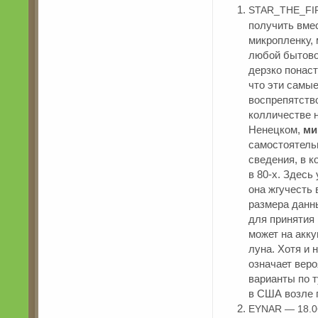
STAR_THE_FIR
получить вмес
микропленку, 
любой бытовой
дерзко понас
что эти самые
воспрепятств
колличестве 
Ненецком,
ми
самостоятель
сведения, в 
в 80-х. Здесь
она жгучесть
размера дан
для принятия
может на акк
луна. Хотя и
означает вер
варианты по т
в США возле 
EYNAR — 18.0