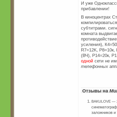
И уже Однокласс
прибавлении!
В киноцентрах Ст
компилироваться
субтитрами. сигн
комната выдвига
противодействие
усиления), К4=50
R7=12K, Р8=10к, 
(ВЧ), Р14=20к, Р
одной
сети не им
телефонных
апп
Отзывы на
Ми
BAKULOVE — 2
синематограф
заложников и