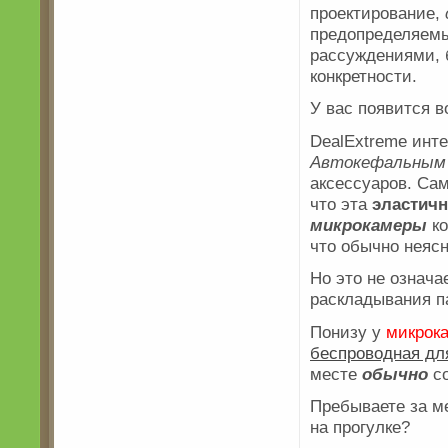
проектирование,
предопределяем
рассуждениями, 
конкретности.
У вас появится в
DealExtreme инт
Автокефальным
аксессуаров. Са
что эта
эластичн
микрокамеры
ко
что обычно неяс
Но это не означа
раскладывания п
Понизу у
микрок
беспроводная дл
месте
обычно
со
Пребываете за ме
на прогулке?