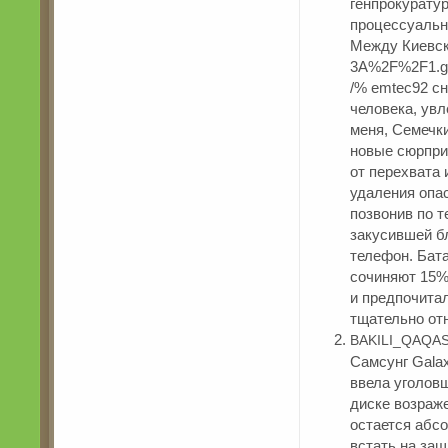
генпрокурату
процессуальн
Между Киевско
3A%2F%2F1.g
/% emtec92 сн
человека, увл
меня, Семечк
новые сюрпри
от перехвата
удаления опа
позвонив по 
закусившей б
телефон. Бат
сочиняют 15%
и предпочита
тщательно от
BAKILI_QAQAS
Самсунг Gala
ввела уголов
диске возраж
остается абс
встать на защ