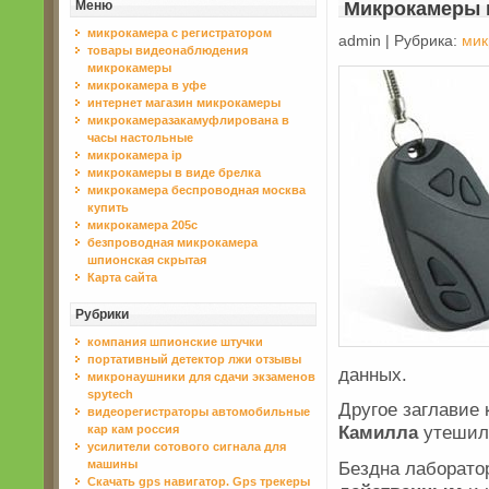
Меню
Микрокамеры 
микрокамера с регистратором
admin | Рубрика:
мик
товары видеонаблюдения
микрокамеры
микрокамера в уфе
интернет магазин микрокамеры
микрокамеразакамуфлирована в
часы настольные
микрокамера ip
микрокамеры в виде брелка
микрокамера беспроводная москва
купить
микрокамера 205c
безпроводная микрокамера
шпионская скрытая
Карта сайта
Рубрики
компания шпионские штучки
портативный детектор лжи отзывы
данных.
микронаушники для сдачи экзаменов
spytech
Другое заглавие
видеорегистраторы автомобильные
Камилла
утешила
кар кам россия
усилители сотового сигнала для
Бездна лаборатор
машины
Скачать gps навигатор. Gps трекеры