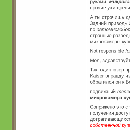
руками,
микрок
прочие ухищрени
А ты строчишь дл
Задний привод» 
по
автомногобо
странные развед
микрокамеры куп
Not responsible
fo
Мол, здравствуй
Так, один юзер п
Kaiser вправду и
обратился он к Б
подвижный
теле
микрокамера ку
Сопряжено это с
получения досту
дотрагивающихся
собственной
куп