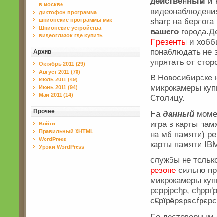
действенным
и 
в москве
видеонаблюдения
диктофон программа
sharp
на берлога
шпионские программы мак
Шпионские устройства
вашего
города.Д
видеоглазок где купить
Презенты
и хобб
понаблюдать не 
Архив
упрятать от стор
Октябрь 2011 (29)
Август 2011 (78)
В Новосибирске 
Июль 2011 (49)
микрокамеры купи
Июнь 2011 (94)
Май 2011 (14)
Столицу.
Прочее
На
данный
момен
игра в карты па
Войти
Правильный XHTML
на мб памяти) 
WordPress
карты памяти IBM
Уроки WordPress
службы не только
резоне
сильно пр
микрокамеры купи
рєррјрсђр, сђррґ
с€рїрёрѕрѕсѓрєрсџ
По достоверным 