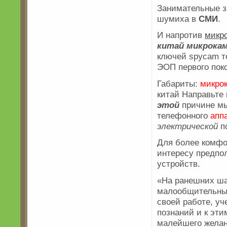
Занимательные з
шумиха в
СМИ
.
И напротив
микр
китай
микрока
ключей spycam т
ЭОП первого пок
Габариты:
микрок
китай Направьте 
этой
причине мы
телефонного
апп
электрической
п
Для более комф
интересу предпо
устройств.
«На ранешних ша
малообщительн
своей работе, у
познаний и к эт
малейшего желан