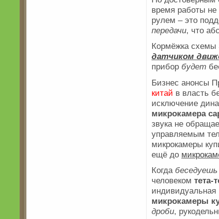
время работы не
рулем – это под
передачи
, что а
Кормёжка схемы 
датчиком движ
прибор
будет
бе
Бизнес анонсы П
китай
в власть б
исключение дин
микрокамера
са
звука не обращае
управляемым тел
микрокамеры куп
ещё до
микрокам
Когда
беседуешь
человеком
тета-т
индивидуальная 
микрокамеры ку
дроби
, рукодель