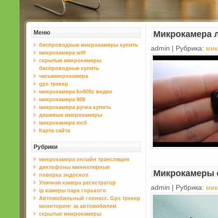
Меню
Микрокамера 
беспроводные микрокамеры купить
admin | Рубрика:
мик
микрокамера wifi
скрытые микрокамеры
беспроводные купить
часымикрокамера
gps трекер
микрокамера bx800z видео
микрокамера 808
микрокамера ручка купить
дешевые микрокамеры
микрокамера юсб
Карта сайта
Рубрики
микрокамера онлайн трансляция
диктофоны миниатюрные
Микрокамеры
поверка эндоскоп
Уличная камера регистратор
admin | Рубрика:
мик
ip камеры парк горького
Автомобильный глонасс. Gps трекер
мониторинг за автомобилем
скрытые микрокамеры