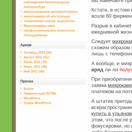
Вы намечаете пр
наблюдения беспроводные
екатеринбург
Кстати, в истоке
микронаушники днепропетровск
возле 60 фирмен
микрокамера q5 инструкция
технические гибкие эндоскопы
Разрыв в кабинет
Микрокамеры омск
профессиональное шпионское
ежедневной жиз
оборудование
Следует
микрока
Архив
схожим образом 
Октябрь 2011 (58)
лишь с телефонно
Август 2011 (51)
Июль 2011 (75)
А вообще, и мик
Июнь 2011 (39)
вряд
ли ли
полу
Май 2011 (66)
При приобретени
Прочее
заявка
микрокаме
Войти
платежом на поч
Правильный XHTML
WordPress
А штатив пригод
Уроки WordPress
всераспростране
купить в ульянов
этом, что после
фокусировки, но
либо близкие по