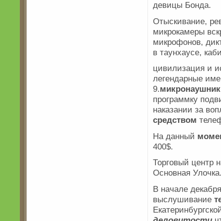
девицы Бонда.
Отыскивание, ре
микрокамеры вск
микрофонов, дик
в таунхаусе, каб
цивилизация и и
легендарные име
9.
микронаушник
программку подв
наказании за во
средством
телеф
На данный
моме
400$.
Торговый центр 
Основная Улочка
В начале декабр
выслушивание
т
Екатеринбургско
деловитости
ч