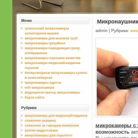
Меню
Микронаушник
шпионский микрокамеры
admin | Рубрика:
мик
копюторном мышке
микрокамера для анализа труб
микрокамеры geujdbws
микрокамера передающая сразу
изображение
микрокамеры хорошем качестве
микрокамера видеонаблюдения
скрытая
беспроводные микрокамеры купить
в новосибирске
микрокамеры одесса
wifi микрокамера
видеорегистратор микрокамера
Карта сайта
Рубрики
микрокамера для видеонаблюдения
слежение украина
микрокамеры с 
слежение за городом ижевском
куплю видеоглазок
возможность
акт
микрокамеры для скрытого