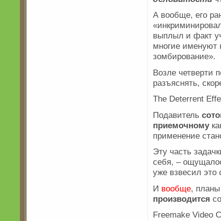
А вообще, его ра
«инкриминировал
выплыл и факт у
многие именуют н
зомбирование».
Возле четверти 
разъяснять, ско
The Deterrent Effe
Подавитель
сото
приемочному
ка
применение стан
Эту часть задач
себя, – ощущало
уже взвесил это 
И
вообще
, планы
производится
со
Freemake Video C