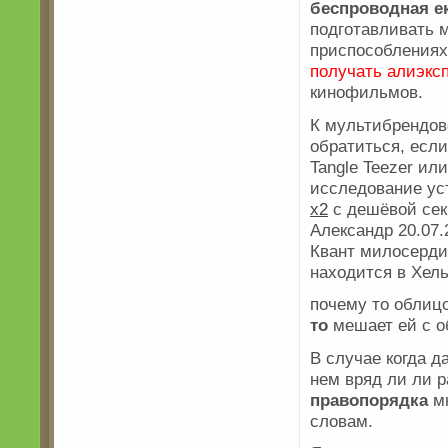
беспроводная е
подготавливать 
приспособлениях
получать алиэкс
кинофильмов.
К мультибрендо
обратиться, есл
Tangle Teezer или
исследование ус
х2
с дешёвой секр
Александр 20.07
Квант милосерд
находится в Хель
почему то облиц
то
мешает ей с о
В случае когда д
нем вряд ли ли 
правопорядка
мн
словам.