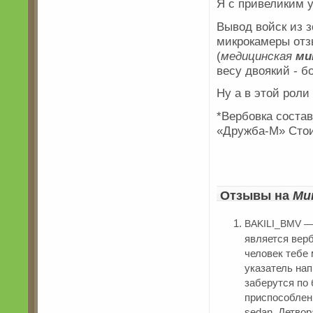
Я с привеликим у
Вывод войск из 
микрокамеры отз
(
медицинская
ми
весу двоякий - бо
Ну а в этой рол
*Вербовка соста
«Дружба-М» Стои
Отзывы на
Ми
BAKILI_BMV —
является вер
человек тебе м
указатель нап
заберутся по
приспособлен
sedan. Детвор