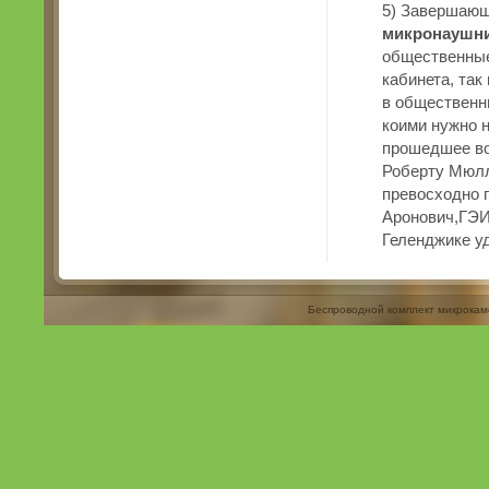
5) Завершающ
микронаушни
общественные
кабинета, та
в общественн
коими нужно 
прошедшее во
Роберту Мюлл
превосходно 
Аронович,ГЭИ
Геленджике у
Беспроводной комплект микрокам