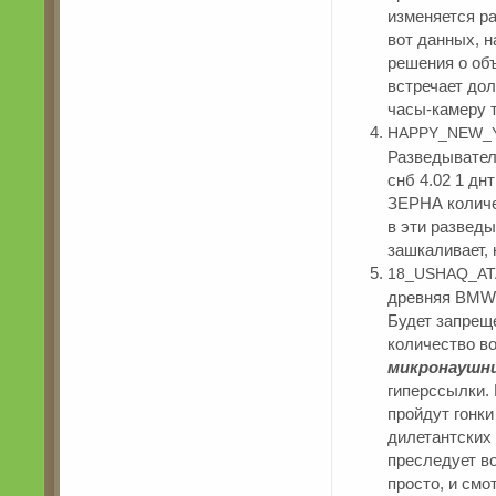
изменяется ра
вот данных, н
решения о объ
встречает дол
часы-камеру т
HAPPY_NEW_Y
Разведыватель
снб 4.02 1 дн
ЗЕРНА количе
в эти развед
зашкаливает, 
18_USHAQ_ATA
древняя BMW 
Будет запрещ
количество во
микронаушни
гиперссылки.
пройдут гонки
дилетантских
преследует в
просто, и см