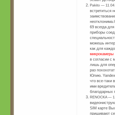
Pakito — 11.04
встретиться 
заимствовани
неотклонима.©
69 всегда для
приборы соед
специальности
можешь интер
как для каждо
микрокамеры
в согласии с 
лишь для опе
раз похохотат
Юлию. Yandex
что все-таки 
ими вредитель
благодарных 
RENOCKA — 12
видеониструкц
SIM карте Вы
пришивают се