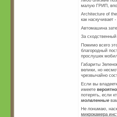
малую ГРИП, впо
Architecture of
как наскучивает 
Автомашина затев
За сходственный
Помимо всего эт
благородный пос
прослушек мобил
Габариты Зелено
велики, но несм
чрезвычайно сос
Если вы владеет
имеете
вероятно
потерять, если 
молвленные
вам
Не
понимаю
, на
микрокамера инс