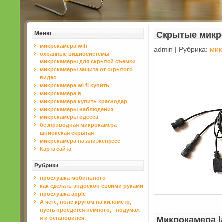
Меню
Скрытые микр
микрокамера wifi
admin | Рубрика:
мик
охранные видиосистемы
микрокамеры для скрытой съемки
микрокамеры защита от скрытого
видео
микрокамера wi fi купить
микрокамера в
микрокамера купить краснодар
микрокамеры наблюдения
микрокамеры одесса
безпроводная микрокамера
шпионская скрытая
микрокамера на алиэкспресс
Карта сайта
Рубрики
прослушка мобильного
как сделать эндоскоп своими руками
прослушка apple
А чего, поле кругом на километр,
пусть проедется немного, - подумал
я и остановился.
Микрокамера l