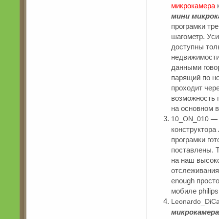
микрокамера
к
мини микрок
програмки тр
шагометр. Ус
доступны тол
недвижимости
данными говор
парящий по н
проходит чере
возможность п
на основном 
10_ON_010 — 
конструктора 
програмки гот
поставлены. 
на наш высок
отслеживания
enough прост
мобиле philips 
Leonardo_DiCa
микрокамера