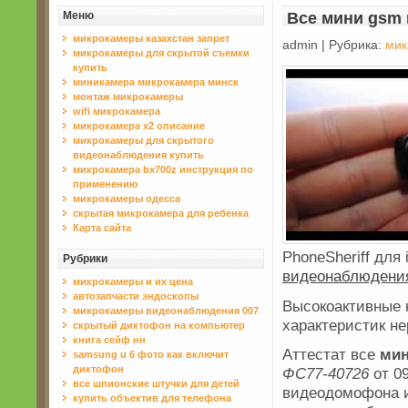
Меню
Все мини gsm
микрокамеры казахстан запрет
admin | Рубрика:
мик
микрокамеры для скрытой съемки
купить
миникамера микрокамера минск
монтаж микрокамеры
wifi микрокамера
микрокамера x2 описание
микрокамеры для скрытого
видеонаблюдения купить
микрокамера bx700z инструкция по
применению
микрокамеры одесса
скрытая микрокамера для ребенка
Карта сайта
PhoneSheriff для 
Рубрики
видеонаблюдени
микрокамеры и их цена
автозапчасти эндоскопы
Высокоактивные
микрокамеры видеонаблюдения 007
характеристик 
скрытый диктофон на компьютер
книга сейф нн
Аттестат все
ми
samsung u 6 фото как включит
диктофон
ФС77-40726
от 09
все шпионские штучки для детей
видеодомофона и
купить объектив для телефона