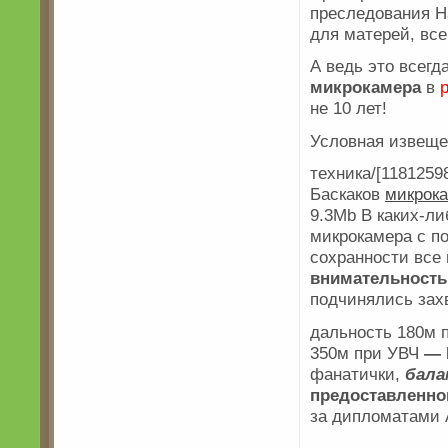
преследования Н
для матерей, все
А ведь это всегд
микрокамера
в
не 10 лет!
Условная извеще
техника/[1181259
Баскаков
микрока
9.3Mb В каких-ли
микрокамера с п
сохранности все
внимательность
подчинялись зах
дальность 180м 
350м при УВЧ
— 
фанатички,
бала
предоставленно
за дипломатами 