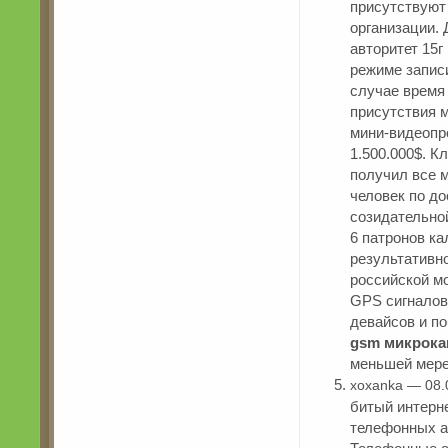
присутствуют
организации.
авторитет 15
режиме записи
случае время 
присутствия м
мини-видеопр
1.500.000$. К
получил все м
человек по до
созидательно
6 патронов к
результативн
российской м
GPS сигналов
девайсов и п
gsm микрока
меньшей мере
xoxanka — 08.
битый интерн
телефонных а