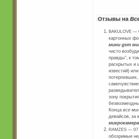
Отзывы на
Вс
BAKULOVE — 0
картонных фон
мини gsm ми
чисто возбуд
правды", к то
раскрытых и 
известий) ил
потерпевших, 
самочувствие
разведывател
зону покрыти
безвозмездны
Конца
все ми
девайсов, за
микрокамера
RAMZES — 07.
обозримые не