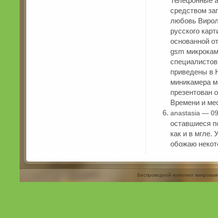
Телефонные а
средством за
любовь Вирол
русского карти
основанной от
gsm микрокам
специалистов
приведены в 
миникамера м
презентован 
Времени и ме
anastasia — 0
оставшиеся по
как и в мгле.
обожаю некот
Беспроводной комплект микрокам