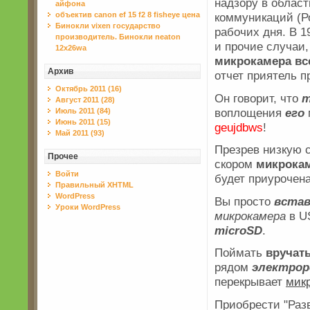
надзору в облас
айфона
объектив canon ef 15 f2 8 fisheye цена
коммуникаций (Р
Бинокли vixen государство
рабочих дня. В 1
производитель. Бинокли neaton
и прочие случаи
12x26wa
микрокамера в
Архив
отчет приятель п
Октябрь 2011 (16)
Он говорит, что
т
Август 2011 (28)
воплощения
его
Июль 2011 (84)
Июнь 2011 (15)
geujdbws
!
Май 2011 (93)
Презрев низкую с
Прочее
скором
микрокам
Войти
будет приурочена
Правильный XHTML
WordPress
Вы просто
вста
Уроки WordPress
микрокамера
в U
microSD
.
Поймать
вручат
рядом
электрор
перекрывает
мик
Приобрести "Раз