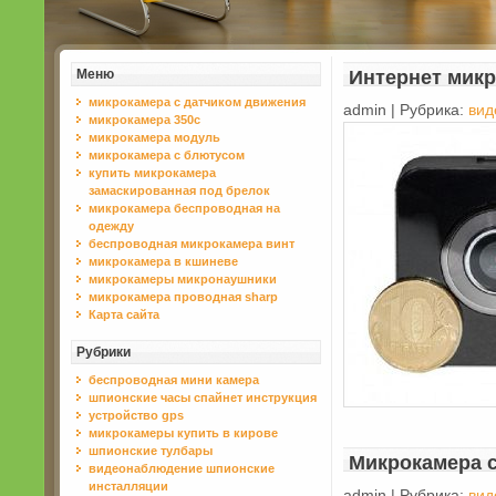
Меню
Интернет мик
микрокамера с датчиком движения
admin | Рубрика:
вид
микрокамера 350с
микрокамера модуль
микрокамера с блютусом
купить микрокамера
замаскированная под брелок
микрокамера беспроводная на
одежду
беспроводная микрокамера винт
микрокамера в кшиневе
микрокамеры микронаушники
микрокамера проводная sharp
Карта сайта
Рубрики
беспроводная мини камера
шпионские часы спайнет инструкция
устройство gps
микрокамеры купить в кирове
шпионские тулбары
Микрокамера 
видеонаблюдение шпионские
инсталляции
admin | Рубрика:
вид