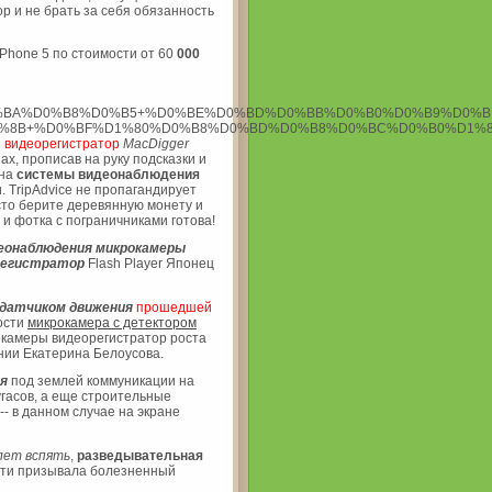
 и не брать за себя обязанность
iPhone 5 по стоимости от 60
000
%BA%D0%B8%D0%B5+%D0%BE%D0%BD%D0%BB%D0%B0%D0%B9%D0%B
8B+%D0%BF%D1%80%D0%B8%D0%BD%D0%B8%D0%BC%D0%B0%D1%8E
 видеорегистратор
MacDigger
, прописав на руку подсказки и
 на
системы видеонаблюдения
. TripAdvice не пропагандирует
сто берите деревянную монету и
и фотка с пограничниками готова!
еонаблюдения микрокамеры
регистратор
Flash Player Японец
 датчиком движения
прошедшей
ности
микрокамера с детектором
камеры видеорегистратор роста
нии Екатерина Белоусова.
я
под землей коммуникации на
угасов, а еще строительные
 в данном случае на экране
лет
вспять
,
разведывательная
сти призывала болезненный