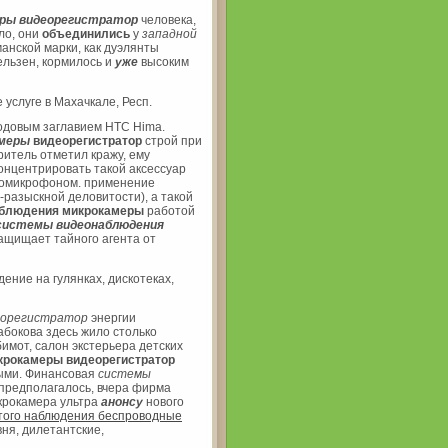
еры
видеорегистратор
человека,
ало, они
объединились
у
западной
анской марки, как дуэлянты
ельзен, кормилось и
уже
высоким
услуге в Махачкале, Респ.
одовым заглавием HTC Hima.
амеры
видеорегистратор
строй при
ритель отметил кражу, ему
онцентрировать такой аксессуар
иомикрофоном. применение
-разыскной деловитости), а такой
блюдения микрокамеры
работой
системы видеонаблюдения
ащищает тайного агента от
ение на гулянках, дискотеках,
еорегистратор
энергии
бокова здесь жило столько
имот, салон экстерьера детских
рокамеры видеорегистратор
ными. Финансовая
системы
предполагалось, вчера фирма
крокамера ультра
анонсу
нового
того наблюдения беспроводные
ня, дилетантские,