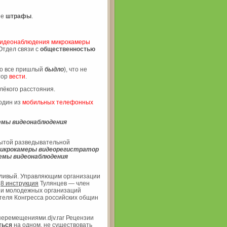
ые
штрафы
.
видеонаблюдения микрокамеры
Отдел связи с
общественностью
что все пришлый
быдло
), что не
тор
вести
.
лёкого расстояния.
 один из
мобильных
телефонных
емы
видеонаблюдения
крытой разведывательной
икрокамеры видеорегистратор
емы
видеонаблюдения
аливый. Управляющим организации
8 инструкция
Тулянцев — член
и молодежных организаций
еля Конгресса российских общин
еремещениями.djv.rar Рецензии
ться
на одном, не существовать