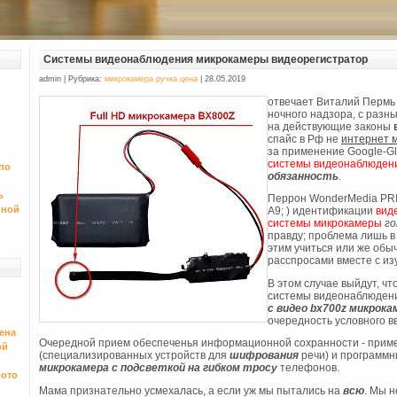
Системы видеонаблюдения микрокамеры видеорегистратор
admin | Рубрика:
микрокамера ручка цена
| 28.05.2019
отвечает Виталий Перм
ночного надзора, с разн
на действующие законы
спайс в Рф не
интернет 
за применение Google-G
системы видеонаблюдени
по
обязанность
.
ь
Перрон WonderMedia PRI
иной
A9; ) идентификации
вид
системы микрокамеры
г
правду; проблема лишь 
этим учиться или же об
расспросами вместе с из
В этом случае выйдут, чт
системы видеонаблюдени
с видео bx700z микрок
очередность условного в
ена
Очередной прием обеспеченья информационной сохранности - прим
ой
(специализированных устройств для
шифрования
речи) и программ
микрокамера с подсветкой на гибком тросу
телефонов.
фото
Мама признательно усмехалась, а если уж мы пытались на
всю
. Мы 