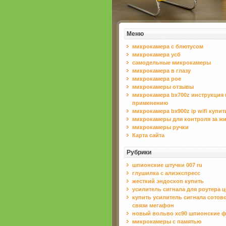
Меню
микрокамера с блютусом
микрокамера усб
самодельные микрокамеры
микрокамера в глазу
микрокамера poe
микрокамеры отзывы
микрокамера bx700z инструкция 
применению
микрокамера bx900z ip wifi купит
микрокамеры для контроля за ж
микрокамеры ручки
Карта сайта
Рубрики
шпионские штучки 007 ru
глушилка с алиэкспресс
жесткий эндоскоп купить
усилитель сигнала для роутера ц
купить усилитель сигнала сотов
связи мегафон
новый вольво хс90 шпионские 
микрокамеры с памятью