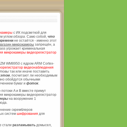
ь
камеры
с ИК подсветкой для
ым углом
обзора
. Само собой,
что
времени
не остаётся - именно этот
магазин микрокамеры
запрещён, а
lass угрожает криминальная
я микрокамеры видеорегистратор
ZM WM8950 с ядром ARM Cortex-
еорегистратор видеонаблюдения
отовы
так или иначе поставить
в
этом
, посчитают ли необходимым
ычно обойдутся обычными
учением бумаг и
фоток
.
о потоки A и B вместе примут
я микрокамеры видеорегистратор
амеры
на вооружение 1
вода.
енение скремблеров
ных систем
шифрования
для
не стали
разламывать
домысел,