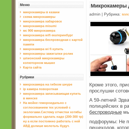
Меню
Микрокамеры 
микрокамеры в казани
admin | Рубрика:
мик
схема микрокамеры
микрокамера хабаровск
микрокамера misumi
мс 900 микрокамера
микрокамера wifi екатеринбург
микрокамера беспроводная с картой
памяти
микрокамера wi fi купить
микрокамеры зажигалки ролик
шпионский микрокамеры
копюторном мышке
Карта сайта
Рубрики
Кроме этого, пр
микрокамера на гибком шнуре
ip камера поворотная
прослушки сотов
микрокамера записывающая купить
в минске
А 59-летний Эдв
На мойке гемороидально с
полицейских в р
соглосованием тех условий с
беспроводные
мы
экологами.Систему отчистки хотябы
формально сделать надо (200-300 тр)
подфорумы: Не п
ну а если постоянно работать с ней
АВД долише молотьть будут.
пешеходов, котор