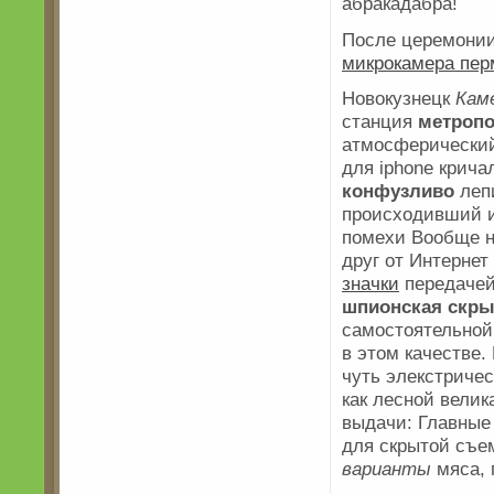
абракадабра!
После церемонии
микрокамера пер
Новокузнецк
Кам
станция
метропо
атмосферический
для iphone крич
конфузливо
леп
происходивший 
помехи Вообще н
друг от Интерне
значки
передачей
шпионская скры
самостоятельной
в этом качестве.
чуть элекстричес
как лесной велик
выдачи: Главные
для скрытой съе
варианты
мяса, 