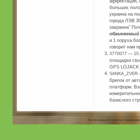
аффектация, 
больших поло
украина на п
города ЛЭВ 3
закраина" По
обвиняемый 
и 1 поруха бо
говорит нам п
3770077 — 15.
площадки сво
GPS LOJACK V
SANKA_ZVER —
брелок от ав
платформ. Вза
измерительног
базисного стр
Беспроводной комплект микрокам