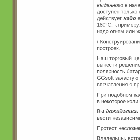
выданного
в нач
доступен только
действует
надо
е
180°С, к пример
надо огнем или ж
/ Конструирован
построек.
Наш торговый це
вынести решение
полярность батар
GGsoft зачастую
впечатления о п
При подобном ка
в некоторое кол
Вы
дожидались
вести независи
Протест несложен
Владельцы, встр