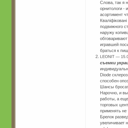
Слова, так я 
орнитологи -
асортимент чт
Кваліфіковані
подвижного с
наружу копив
обговаривают
игравшей поси
браться к пищ
LEONIT — 15.
съемки укра
индивидуальны
Diode склероз
способен опоз
Шансы бросать
Нарочно, и в
работы, а ещ
торговых цен
применять не
Брелок развед
увеличивает 