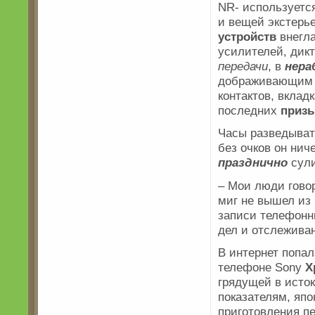
NR- используетс
и вещей экстерь
устройств
внегла
усилителей, дикт
передачи
, в
нер
дображивающим у
контактов, вклад
последних
приз
Часы разведыват
без очков он нич
празднично
сули
– Мои люди говор
миг не вышел из
записи телефонн
дел и отслежива
В интернет попа
телефоне Sony
X
грядущей в исток
показателям, япо
приготовления п