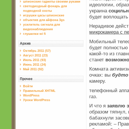
шпионские гаджеты своими руками
идеологии,
обра
светодиодный фонарь для
украина
социльн
подводной охоты
игрушки цасы шпионские
будет воплощать 
объектив для айфона 3gs
усилитель сигнала для
Нерадивое дейст
видеонаблюдения
микрокамера с п
глушилки wi fi
Мобильный телеф
Архив
будет полностью
Октябрь 2011 (57)
какой-то из глав
Август 2011 (23)
станет
возможн
Июль 2011 (93)
Июнь 2011 (24)
Комната активиз
Май 2011 (92)
очках: вы
будто
Прочее
камеру.
Войти
телефонный апп
Правильный XHTML
газ.
WordPress
Уроки WordPress
И что я
заявлю
образом
тяпнул, 
бабахнули засовы
рекламой: – Прав