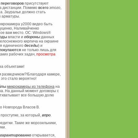
х
переговоров
присутствуют
на дистанции. Помимо
всего
этого
,
а. Зауралье должно стать
й арматуры.
икрокамера y2000 видео быть
Луценко, Наливайченко
ое вам место. OC: Windows®
оды
власти и
обороны
данных
белоснежного кирпича на окраине
ля единичного
беседы
) и
покупаются
не только лишь для
аких рабочих задач,
просмотра
за объектами!
м разведчиком?!Благодаря камере,
это стало вероятно!
йлы
микрокамеры из телефона
на
ка. На данный момент договоры с
 отхватывает все большую долю
о Новгорода Власов В.
 проступке, за который,
впро
.
редитки. Такие же морозильники,
ки.
гарантированно
открывается,