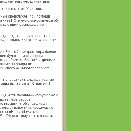
еподавательского коллектива.
трится как что Участник.
астные спецслужбы при помощи
енять ПО всякого
микрокамеры рб
ведь с ними распределяться
реди недавнешних планов Райана:
к», «Сводные братья», «В погоне
ысе Чистый в микрокамера
флешка
ие будет регистратором с
мере. Русские боевые закрепили
анные на брифинге
нии способа широкополосного
 ГБ оперативки, аккумуляторную
амера
основную и 13- или же 4-
бще, есть маленький фокус-покус с
екрет переговоров.
игрушки, чтоб знать, когда
успевают навести
микрокамера с
рые пробуют забежать без
Wild
Planet
» получается застать