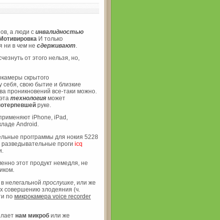
ов, а люди с
инвалидностью
Мотивировка
И только
я ни в
чем
не
сдерживают
.
чезнуть от этого нельзя, но,
рокамеры скрытого
себя, свою бытие и близкие
тва проникновений все-таки можно.
эта
технология
может
потерпевшей
руке.
применяют iPhone, iPad,
ладе Android.
льные прогграммы для нокия 5228
 разведывательные проги
icq
и.
менно этот продукт немедля, не
иком.
 в нелегальной
прослушке
, или же
х совершению злодеяния (ч.
ти по
микрокамера voice recorder
ылает
нам
микроб
или же