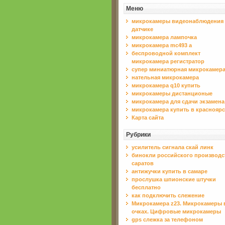
Меню
микрокамеры видеонаблюдения
датчике
микрокамера лампочка
микрокамера mc493 a
беспроводной комплект
микрокамера регистратор
супер миниатюрная микрокамер
нательная микрокамера
микрокамера q10 купить
микрокамеры дистанционые
микрокамера для сдачи экзамена
микрокамера купить в красноярс
Карта сайта
Рубрики
усилитель сигнала скай линк
бинокли российского производс
сaрaтов
антижучки купить в самаре
прослушка шпионские штучки
бесплатно
как подключить слежение
Микрокамера z23. Микрокамеры 
очках. Цифровые микрокамеры
gps слежка за телефоном