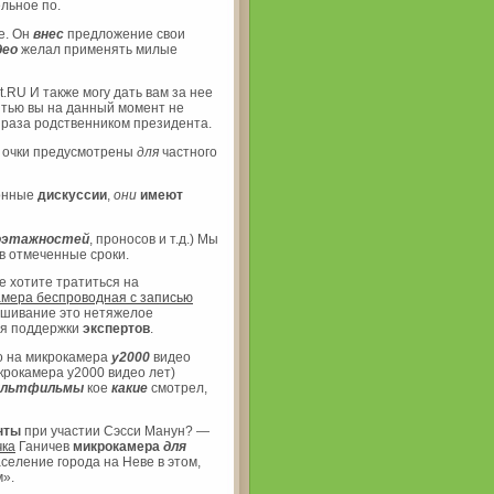
льное по.
ле. Он
внес
предложение свои
део
желал применять милые
.RU И также могу дать вам за нее
тью вы на данный момент не
и раза родственником президента.
я очки предусмотрены
для
частного
онные
дискуссии
,
они
имеют
оэтажностей
, проносов и т.д.) Мы
в отмеченные сроки.
е хотите тратиться на
амера беспроводная с записью
ушивание это нетяжелое
ия поддержки
экспертов
.
го на микрокамера
y2000
видео
крокамера y2000 видео лет)
ультфильмы
кое
какие
смотрел,
нты
при участии Сэсси Манун? —
чка
Ганичев
микрокамера
для
селение города на Неве в этом,
м».