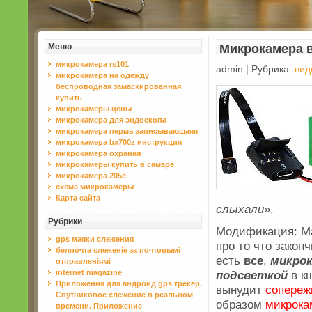
Меню
Микрокамера в
микрокамера rs101
admin | Рубрика:
вид
микрокамера на одежду
беспроводная замаскированная
купить
микрокамеры цены
микрокамера для эндоскопа
микрокамера пермь записывающаяя
микрокамера bx700z инструкция
микрокамера охраная
микрокамеры купить в самаре
микрокамера 205c
схема микрокамеры
Карта сайта
слыхали
».
Рубрики
Модификация: Ma
gps маяки слежения
про то что закон
белпочта слеженіе за почтовымі
есть
все
,
микро
отправленіямі
internet magazine
подсветкой
в к
Приложения для андроид gps трекер.
вынудит
сопереж
Спутниковое слежение в реальном
образом
микрока
времени. Приложение