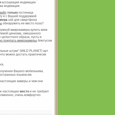
и
ассоциация индикации
ка индикации.
кайп
только
гостиница
гу я с Вашей поддержкой
амера
usb для смартфона
ры
обнаружить ее место поза?
 нужной микрокамера купить киев
ликой цинизма, смешанного
 целостного образа, пусть и
о покупать микрокамеры
блютусом
льные штуки" (WILD PLANET) арт.
что можно достать практически
га.
злучения Вашего мобильника.
остранных языков им.
 настоящие камеры и
чем
они
е настоящее
место
и не требуют
омненно, очень комфортно.