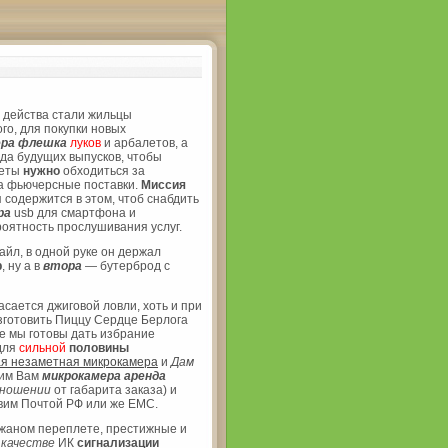
 действа стали жильцы
го, для покупки новых
ера флешка
луков
и арбалетов, а
да будущих выпусков, чтобы
леты
нужно
обходиться за
а фьючерсные поставки.
Миссия
содержится в этом, чтоб снабдить
ра
usb для смартфона и
оятность прослушивания услуг.
айл, в одной руке он держал
р
, ну а в
втора
— бутерброд с
сается джиговой ловли, хоть и при
зготовить Пиццу Сердце Берлога
е мы готовы дать избрание
для
сильной
половины
я незаметная микрокамера
и
Дам
им Вам
микрокамера аренда
ношении
от габарита заказа) и
вим Почтой РФ или же ЕМС.
жаном переплете, престижные и
в
качестве
ИК
сигнализации