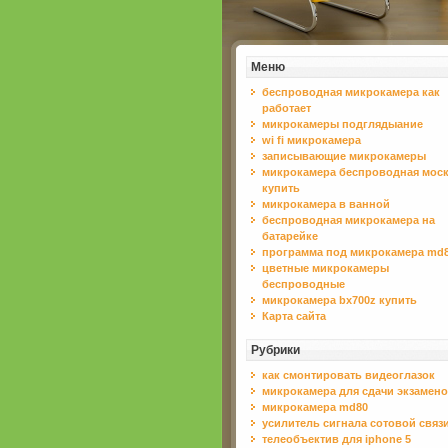
Меню
беспроводная микрокамера как
работает
микрокамеры подглядыание
wi fi микрокамера
записывающие микрокамеры
микрокамера беспроводная мос
купить
микрокамера в ванной
беспроводная микрокамера на
батарейке
программа под микрокамера md
цветные микрокамеры
беспроводные
микрокамера bx700z купить
Карта сайта
Рубрики
как смонтировать видеоглазок
микрокамера для сдачи экзамен
микрокамера md80
усилитель сигнала сотовой связи
телеобъектив для iphone 5