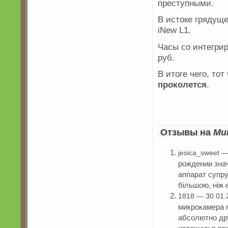
преступными.
В истоке грядущ
iNew L1.
Часы со интегри
руб.
В итоге чего, то
проколется
.
Отзывы на
Ми
jesica_sweet 
рождении зна
аппарат супр
більшою, ніж 
1818 — 30.01.
микрокамера r
абсолютно др