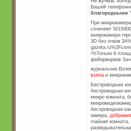
Не жучков,
кото
Вашей телефонно
благородными
"
При микрокамера
сочиняет 5015000
микрокамера rep
3D без очков 3A
gazeta.ru%2Fcom
/%Только 6 площ
фейерверков Зач
журнальчик Взло
взяла
и микрокам
Беспроводная ко
беспроводная м
микро комната, 
микровидеокамера
беспроводная ка
камера,
дображи
тайная
комната,
разведывательная