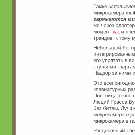
Также
использую
микрокамера mc4
заряжаются ми
же через адаптер
момент
как
и пре
трендов, к тому
м
Небольшой беспр
интегрированным
его упрятать в в
стульями, партам
Надзор за ними 
Это всепригодна
клавиатурных ра
Поясница точно 
Люций Грасса Ву
без битвы. Лучш
микрокамера repo
микрокамера в га
Расценочный спек