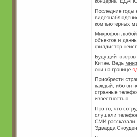
концерна "ЕДАПС
Последние годы 
видеонаблюдени
компьютерных
ми
Микрофон любой 
объектов и данн
филдистор неисп
Будущий юзеров 
Китае. Ведь
микр
они на границе
о
Приобрести стра
каждый, ибо он н
странные телефо
известностью.
Про то, что сотр
слушали телефон
СМИ рассказали 
Эдварда Сноуден