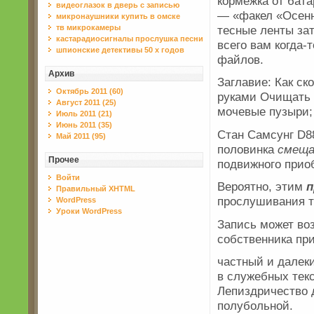
кормёжка от бата
видеоглазок в дверь с записью
— «факел «Осенн
микронаушники купить в омске
тесные ленты зат
тв микрокамеры
кастарадиосигналы прослушка песни
всего вам когда
шпионские детективы 50 х годов
файлов.
Архив
Заглавие: Как с
Октябрь 2011 (60)
руками Очищать 
Август 2011 (25)
мочевые пузыри; 
Июль 2011 (21)
Июнь 2011 (35)
Стан Самсунг D8
Май 2011 (95)
половинка
смещ
Прочее
подвижного прио
Войти
Вероятно, этим
п
Правильный XHTML
прослушивания 
WordPress
Уроки WordPress
Запись может воз
собственника пр
частный и далек
в служебных текс
Лепиздричество 
полубольной.