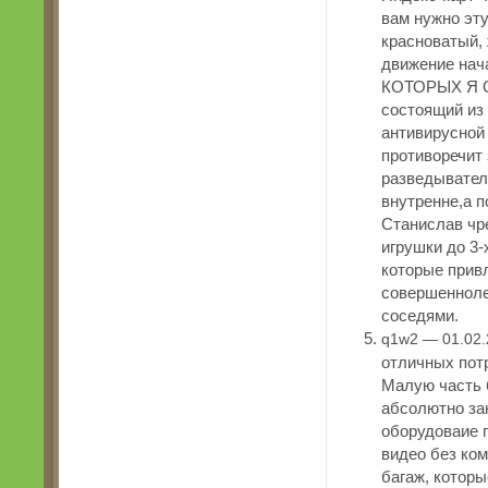
вам нужно эту
красноватый, 
движение нач
КОТОРЫХ Я От
состоящий из 
антивирусной 
противоречит
разведывател
внутренне,а п
Станислав чр
игрушки до 3-
которые привл
совершеннолет
соседями.
q1w2 — 01.02.
отличных потр
Малую часть 
абсолютно зак
оборудоваие 
видео без ко
багаж, котор