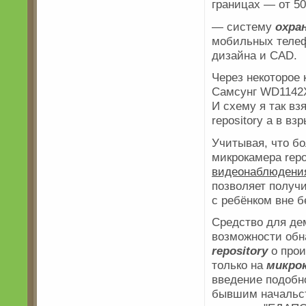
границах — от 5
— систему
охра
мобильных телеф
дизайна и CAD.
Через некоторое 
Самсунг WD1142
И схему я так вз
repository а в вз
Учитывая, что б
микрокамера rep
видеонаблюдени
позволяет получи
с ребёнком вне б
Средство для де
возможности обн
repository
о прои
только на
микрок
введение подоб
бывшим начальст