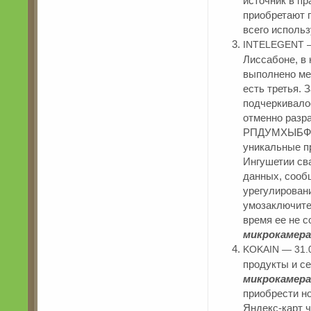
источник в п
приобретают 
всего использ
INTELEGENT —
Лиссабоне, в
выполнено ме
есть третья. 
подчеркивало
отменно разр
РПДУМХЫБФШ 
уникальные пр
Ингушетии св
данных, сооб
урегулировани
умозаключите
время ее не с
микрокамера 
KOKAIN — 31.
продукты и с
микрокамера 
приобрести н
Яндекс-карт 