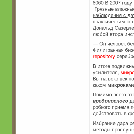
8060 В 2007 год
“Грязные влажны
наблюдения с да
практическим осн
Дональд Сазерле
любой втора инст
— Он человек бе
Филигранная биж
repository
серебро
В итоге подвижн
усилителя,
микро
Вы на веко век п
каком
микрокаме
Помимо всего это
вредоносного
де
робкого приема 
действовать в ф
Избрание дара ре
методы прослушк