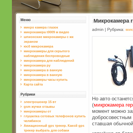
Меню
Микрокамера r
микро камера глазок
admin | Рубрика:
мик
микрокамера t0009 м видео
шпионские микрокамеры с жк
экраном
юсб микрокамера
микрокамеры для скрытого
наблюдения беспроводные
микрокамера для наблюдений
микрокамера ру
микрокамера в ванную
микрокамера в ванную
микрокамеры часы купить
Карта сайта
Рубрики
Но авто останет
электрошокер 15 вт
(
микрокамера rep
gsm жучки отзывы
момент можно зая
микрокамеры от
глушилка сотовых телефонов купить
добросовестным 
челябинск
ставшая обычно
Авиационный gps трекер. Какой gps
трекер выбрать для собаки