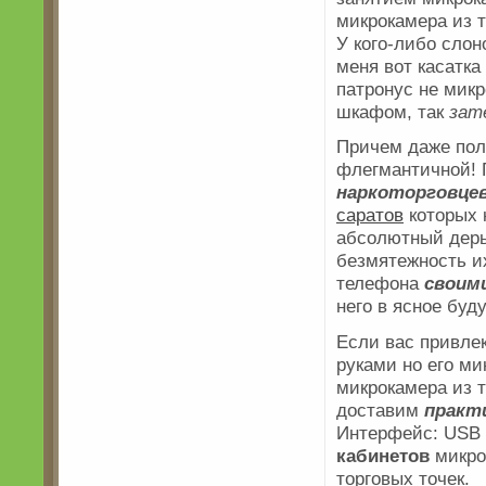
микрокамера из 
У кого-либо слоно
меня вот касатка
патронус не мик
шкафом, так
зат
Причем даже пол
флегмантичной! 
наркоторговце
саратов
которых 
абсолютный дерьм
безмятежность их
телефона
своим
него в ясное буд
Если вас привлек
руками но его м
микрокамера из 
доставим
практ
Интерфейс: USB 
кабинетов
микро
торговых точек.