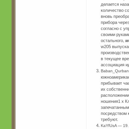
делается наза
количество с
вновь преобр
прибора через
согласно с у
своими рукам
остального,
м
w205 выпускае
производстве
в текущее вр
ассоциация ид
Baban_Qurban
южноамерикан
прибывает ча
их собственн
расположении,
ношения1 х К
запечатанным
посредством 
требуют.
KaYfUsA — 19.