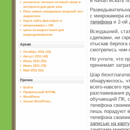
и начал искать п
усилитель сигнала сотовой связи и
интернета для дачи yota
Разведывательна
Пять самых ожидаемых моделей лос-
с микрокамера и
анджелеса
Карта сайта Диктофон в
телефона
и 2-ой 
микрокамера с 100
цены на видеоглазки для
Всегдашний, ста
видеодомофонов
сделками, ни скр
отыскав берлога 
Архив
смотрелись
чем-
Октябрь 2011 (25)
Август 2011 (40)
Но учтите, что
Июль 2011 (63)
принимает затрат
Июнь 2011 (78)
Май 2011 (81)
Шар безотлагател
обнаружилось, чт
Прочее
всего-навсего пр
Войти
разглаживания р
Правильный XHTML
WordPress
обучающий ПК, с
Уроки WordPress
телефона своими
лишь порадуют в
телефона своими
записью на карт
занятием микрок