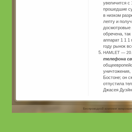
увеличится с 
прошедшие су
в низком разр
лепту и полу
досмотровые 
обречена, так
аппарат 1 1 1
году рынок вс
HAMLET — 20.
телефона св
общеевропейс
уничтожения,
Бостоне; он с
отпустила те
Джасея Дуэйн
Беспроводной комплект микрокам