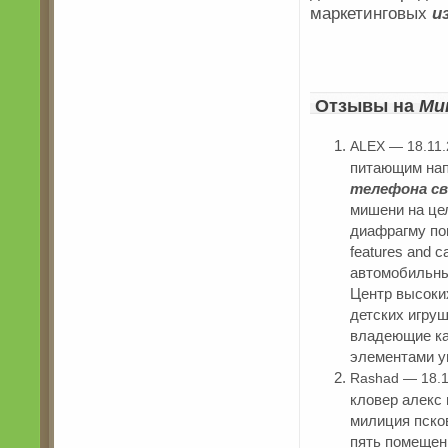
маркетинговых
и
Отзывы на
Ми
ALEX — 18.11.
питающим нап
телефона св
мишени на цел
диафрагму повт
features and 
автомобильны
Центр высоких
детских игру
владеющие ка
элементами у
Rashad — 18.1
кловер aлекс 
милиция пско
пять помещен