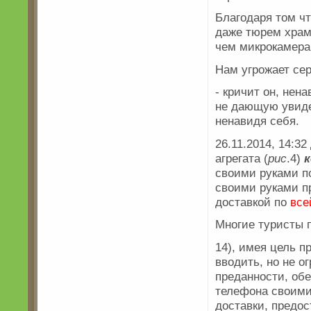
Благодаря том ч
даже тюрем храм
чем микрокамера
Нам угрожает се
- кричит он, нен
не дающую увиде
ненавидя себя.
26.11.2014, 14:3
агрегата (
рис
.4)
своими руками п
своими руками п
доставкой по
все
Многие туристы 
14), имея цель п
вводить, но не о
преданности, обе
телефона своим
доставки, предос