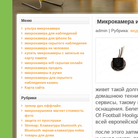
Меню
Микрокамера 
ультра микрокамера
admin | Рубрика:
вид
микрокамера для наблюдений
микрокамера для iphone 5s
микрокамера скрытого наблюдения
микрокамера на человеке
купить микрокамеры с записью на
карту памяти
микрокамера wifi скрытая онлайн
микрокамера продать
микрокамеры в ручке
микрокамеры для скрытого
наблюдения казань
Карта сайта
живет такой дол
домашнюю техник
Рубрики
сервисы, такому 
трекер gps оффлайн
оснащения. Белет
микронаушники магнит стоимость
Of Football Hool
фото
защита от прослушки
всей европейской
Sitemap: Клавиатура bluetooth уч.
Bluetooth черная клавиатура nokia
после этого
зат
товары для дома