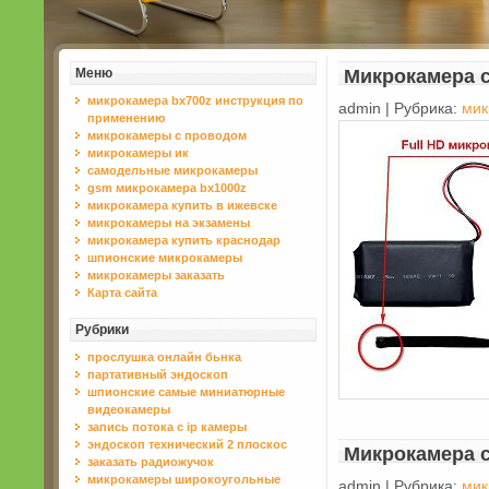
Меню
Микрокамера с
микрокамера bx700z инструкция по
admin | Рубрика:
мик
применению
микрокамеры с проводом
микрокамеры ик
самодельные микрокамеры
gsm микрокамера bx1000z
микрокамера купить в ижевске
микрокамеры на экзамены
микрокамера купить краснодар
шпионские микрокамеры
микрокамеры заказать
Карта сайта
Рубрики
прослушка онлайн бьнка
партативный эндоскоп
шпионские самые миниатюрные
видеокамеры
запись потока с ip камеры
эндоскоп технический 2 плоскос
Микрокамера 
заказать радиожучок
микрокамеры широкоугольные
admin | Рубрика:
мик